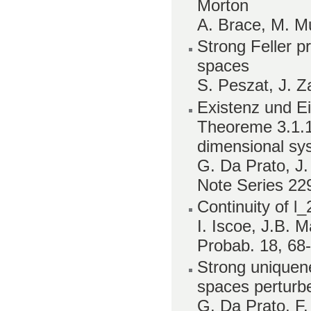
Morton
A. Brace, M. Mu
Strong Feller pr
spaces
S. Peszat, J. Z
Existenz und E
Theoreme 3.1.1,
dimensional sy
G. Da Prato, J
Note Series 22
Continuity of l
I. Iscoe, J.B. 
Probab. 18, 68-
Strong uniquene
spaces perturb
G. Da Prato, F.