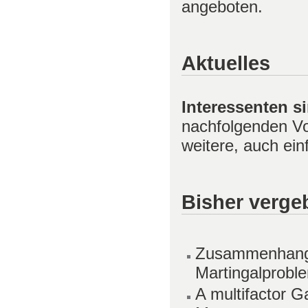
angeboten.
Aktuelles
Interessenten s
nachfolgenden Vo
weitere, auch ei
Bisher verge
Zusammenhang 
Martingalprob
A multifactor 