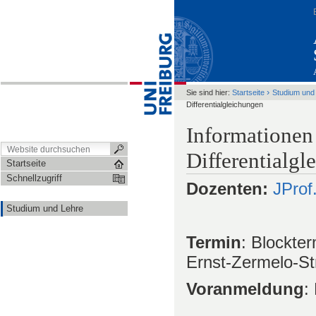
›
Sie sind hier:
Startseite
Studium und
Differentialgleichungen
Informationen
Differentialg
Startseite
Schnellzugriff
Dozenten:
JProf
Studium und Lehre
Termin
: Blockte
Ernst-Zermelo-Str
Voranmeldung
:
angelika.roh