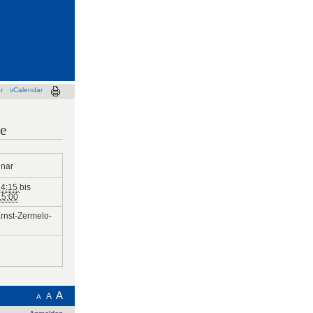
r
vCalendar
e
nar
14:15
bis
15:00
rnst-Zermelo-
A
A
A