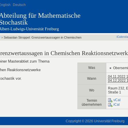
English
Deutsch
Abteilung für Mathematische
Stochastik
Albert-Ludwigs-Universität Freiburg
›
iCalenda
r
Sebastian Stroppel: Grenzwertaussagen in Chemischen
Grenzwertaussagen in Chemischen Reaktionsnetzwerk
seiner Masterabtiet zum Thema
Was
Obersemi
hen Reaktionsnetzwerke
04.11.2022 
chastik vor.
Wann
04.12.2022 
Raum 232, E
Wo
Straße 1
vCal
Termin
übernehmen
iCal
Copyright © 2026
Universität Freiburg