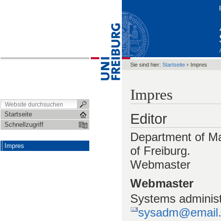
›
Sie sind hier:
Startseite
Impres
Impres
Startseite
Editor
Schnellzugriff
Department of Ma
Impres
of Freiburg.
Webmaster
Webmaster
Systems administ
sysadm@email.m