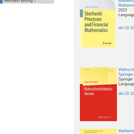
Hermann Witting †
Mathema
Mathema
2023
Language
doi:10.1
Wahrsche
Springer
Springer
Languag
doi:10.1
Mathemat