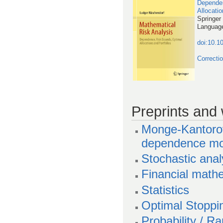
Dependen
Allocatio
Springer
Language
doi:10.1
Correcti
Preprints and
Monge-Kantorov
dependence mo
Stochastic anal
Financial math
Statistics
Optimal Stoppi
Probability / R