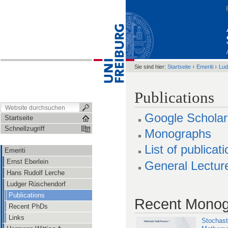
›
›
Sie sind hier:
Startseite
Emeriti
Lud
Publications
Google Scholar
Startseite
Schnellzugriff
Monographs
List of publicat
Emeriti
Ernst Eberlein
General Lecture
Hans Rudolf Lerche
Ludger Rüschendorf
Publications
Recent Mono
Recent PhDs
Links
Stochast